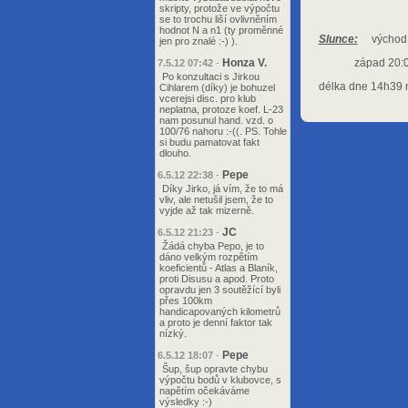
skripty, protože ve výpočtu
se to trochu liší ovlivněním
hodnot N a n1 (ty proměnné
Slunce:
východ 
jen pro znalé :-) ).
Honza V.
západ 20:09
7.5.12 07:42
-
Po konzultaci s Jirkou
délka dne 14h39 m
Cihlarem (díky) je bohuzel
vcerejsi disc. pro klub
neplatna, protoze koef. L-23
nam posunul hand. vzd. o
100/76 nahoru :-((. PS. Tohle
si budu pamatovat fakt
dlouho.
Pepe
6.5.12 22:38
-
Díky Jirko, já vím, že to má
vliv, ale netušil jsem, že to
vyjde až tak mizerně.
JC
6.5.12 21:23
-
Žádá chyba Pepo, je to
dáno velkým rozpětím
koeficientů - Atlas a Blaník,
proti Disusu a apod. Proto
opravdu jen 3 soutěžící byli
přes 100km
handicapovaných kilometrů
a proto je denní faktor tak
nízký.
Pepe
6.5.12 18:07
-
Šup, šup opravte chybu
výpočtu bodů v klubovce, s
napětím očekáváme
výsledky :-)