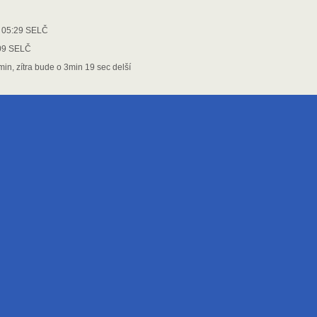
05:29 SELČ
 SELČ
in, zítra bude o 3min 19 sec delší