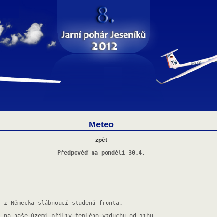
Meteo
zpět
Předpověď na pondělí 30.4.
e z Německa slábnoucí studená fronta. 
e na naše území příliv teplého vzduchu od jihu.