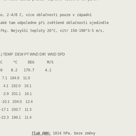
no, 2-4/8 C, více oblačnosti pouze v západní 
také tam odpoledne při zvětšené oblačnosti ojediněle 
uřky. Nejvyšší teploty 26°C, vítr 150-190°3-5 m/s.
) TEMP DEW PT WND DIR WND SPD
°C     °C     DEG      M/S  
.0    8.2   179.7     4.1
 7.1 184.6 11.0
1 4.1 192.0 16.1
 -2.9 201.1 16.1
 -10.1 204.0 12.4
-17.1 200.7 11.3
-22.3 196.1 11.4
Tlak QNH:
 1014 hPa, beze změny