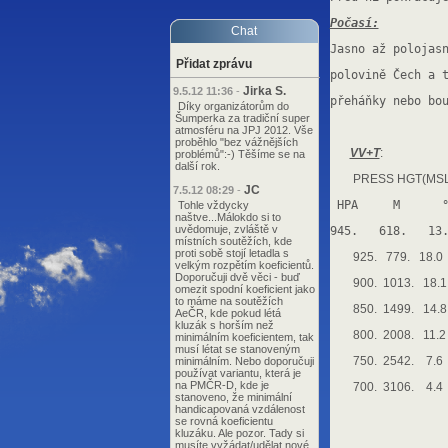
Počasí:
Chat
Jasno až polojas
Přidat zprávu
polovině Čech a 
Jirka S.
9.5.12 11:36
-
přeháňky nebo bo
Díky organizátorům do
Šumperka za tradiční super
atmosféru na JPJ 2012. Vše
proběhlo "bez vážnějších
VV+T
:
problémů":-) Těšíme se na
další rok.
PRESS HGT(MSL
JC
7.5.12 08:29
-
 HPA     M      
Tohle vždycky
naštve...Málokdo si to
uvědomuje, zvláště v
945.   618.   13
místních soutěžích, kde
proti sobě stojí letadla s
925. 779. 18.0
velkým rozpětím koeficientů.
Doporučuji dvě věci - buď
900. 1013. 18.
omezit spodní koeficient jako
to máme na soutěžích
850. 1499. 14.8
AeČR, kde pokud létá
kluzák s horším než
800. 2008. 11.2
minimálním koeficientem, tak
musí létat se stanoveným
750. 2542. 7.6 
minimálním. Nebo doporučuji
používat variantu, která je
na PMČR-D, kde je
700. 3106. 4.4 
stanoveno, že minimální
handicapovaná vzdálenost
se rovná koeficientu
kluzáku. Ale pozor. Tady si
musíte vyžádat/udělat nové