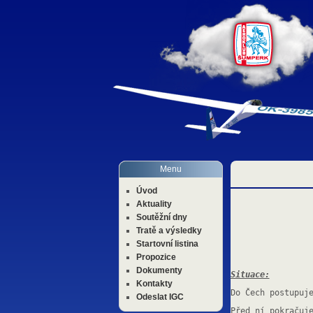
Menu
Úvod
Aktuality
Soutěžní dny
Tratě a výsledky
Startovní listina
Propozice
Dokumenty
Situace:
Kontakty
Do Čech postupuj
Odeslat IGC
Před ní pokračuj