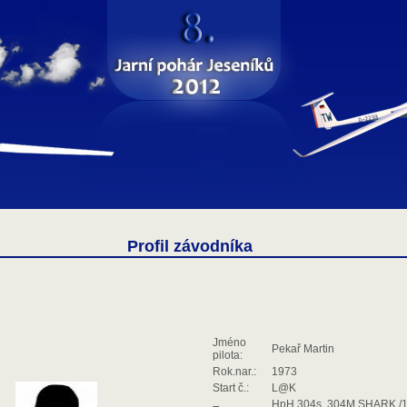
Profil závodníka
Jméno
Pekař Martin
pilota:
Rok.nar.:
1973
Start č.:
L@K
HpH 304s, 304M SHARK /1