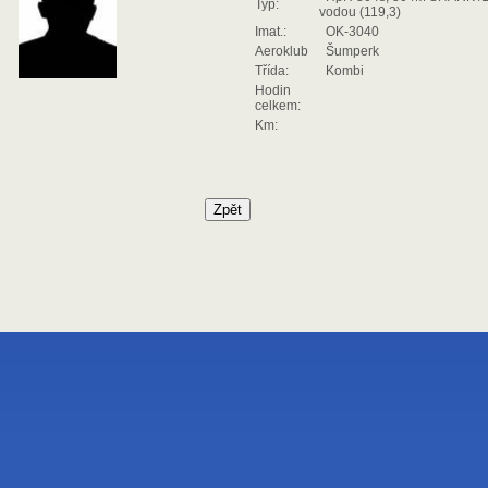
Typ:
vodou (119,3)
Imat.:
OK-3040
Aeroklub
Šumperk
Třída:
Kombi
Hodin
celkem:
Km: