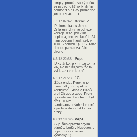
skripty, protože ve výpočtu
se to trochu liší ovlivněním
hodnot N a n1 (ty proměnné
jen pro znalé :-) ).
Honza V.
7.5.12 07:42
-
Po konzultaci s Jirkou
Cihlarem (díky) je bohuzel
vcerejsi disc. pro klub
neplatna, protoze koef. L-23
nam posunul hand. vzd. o
100/76 nahoru :-((. PS. Tohle
si budu pamatovat fakt
dlouho.
Pepe
6.5.12 22:38
-
Díky Jirko, já vím, že to má
vliv, ale netušil jsem, že to
vyjde až tak mizerně.
JC
6.5.12 21:23
-
Žádá chyba Pepo, je to
dáno velkým rozpětím
koeficientů - Atlas a Blaník,
proti Disusu a apod. Proto
opravdu jen 3 soutěžící byli
přes 100km
handicapovaných kilometrů
a proto je denní faktor tak
nízký.
Pepe
6.5.12 18:07
-
Šup, šup opravte chybu
výpočtu bodů v klubovce, s
napětím očekáváme
výsledky :-)