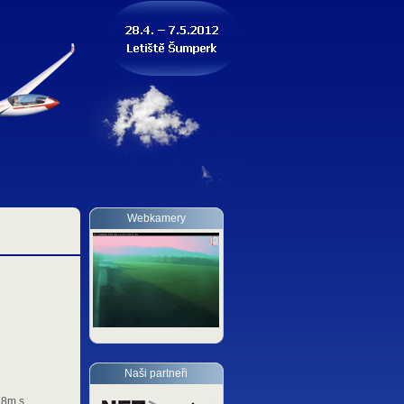
Webkamery
Naši partneři
8m s