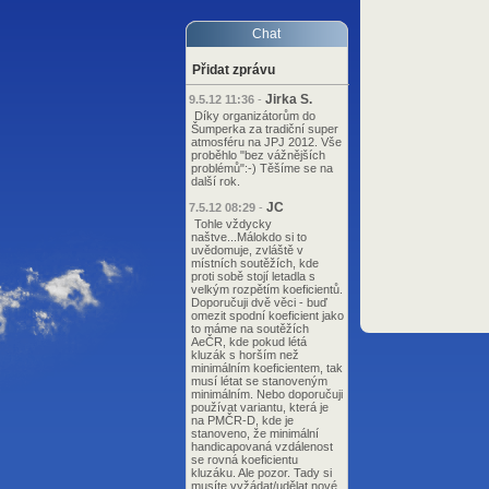
Chat
Přidat zprávu
Jirka S.
9.5.12 11:36
-
Díky organizátorům do
Šumperka za tradiční super
atmosféru na JPJ 2012. Vše
proběhlo "bez vážnějších
problémů":-) Těšíme se na
další rok.
JC
7.5.12 08:29
-
Tohle vždycky
naštve...Málokdo si to
uvědomuje, zvláště v
místních soutěžích, kde
proti sobě stojí letadla s
velkým rozpětím koeficientů.
Doporučuji dvě věci - buď
omezit spodní koeficient jako
to máme na soutěžích
AeČR, kde pokud létá
kluzák s horším než
minimálním koeficientem, tak
musí létat se stanoveným
minimálním. Nebo doporučuji
používat variantu, která je
na PMČR-D, kde je
stanoveno, že minimální
handicapovaná vzdálenost
se rovná koeficientu
kluzáku. Ale pozor. Tady si
musíte vyžádat/udělat nové