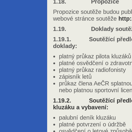
1.18. Propozice
Propozice soutěže budou publ
webové stránce soutěže
http
1.19. Doklady soutěž
1.19.1. Soutěžící předloží
doklady:
platný průkaz pilota kluzáků
platné osvědčení o zdravot
platný průkaz radiofonisty
zápisník letů
průkaz člena AeČR splatnou
nebo platnou sportovní licen
1.19.2. Soutěžící předloží
kluzáku a vybavení:
palubní deník kluzáku
platné potvrzení o údržbě
osvědčení o letové způsobil