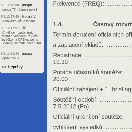
Frekvence (FREQ):................
pospa
5.5.12 18:00
-
canoe 77 frčíme z pole !
Honza V.
5.5.12 17:49
-
Ahoj Jirko, už je to tam.
1.4. Časový rozvrh 
JC
5.5.12 17:07
-
Chtěl jsem zadat trať,
Termín doručení oficiálních př
protože Vodouch už vložil
igcéčko na CPSku, ale na
Soaringu nemáte dnešní tra
a zaplacení vkladů: .................
´t :-(.
pospa
5.5.12 10:44
-
Registrace: ............................
opraveno :)
19:30
Další zprávy ...
Porada účastníků soutěže: ........
20:00
Oficiální zahájení + 1. briefing: .
Soutěžní období: .....................
7.5.2012 (Po)
Oficiální ukončení soutěže,
vyhlášení výsledků: .................