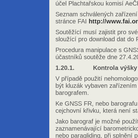
účel Plachtařskou komisí AeČ
Seznam schválených zařízen
stránce FAI
http://www.fai.o
Soutěžící musí zajistit pro sv
sloužící pro download dat do 
Procedura manipulace s GNS
účastníků soutěže dne 27.4.2
1.20.1. Kontrola výšky a 
V případě použití nehomologo
být kluzák vybaven zařízením
barografem.
Ke GNSS FR, nebo barografu m
cejchovní křivku, která není sta
Jako barograf je možné použít
zaznamenávající barometricko
nebo paragliding, při splnění