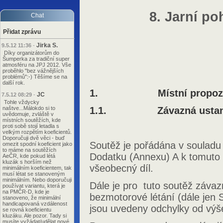
8. Jarní po
Chat
Přidat zprávu
Jirka S.
9.5.12 11:36
-
Díky organizátorům do
Šumperka za tradiční super
atmosféru na JPJ 2012. Vše
proběhlo "bez vážnějších
problémů":-) Těšíme se na
další rok.
1. Místní propozi
JC
7.5.12 08:29
-
Tohle vždycky
naštve...Málokdo si to
1.1. Závazná ustan
uvědomuje, zvláště v
místních soutěžích, kde
proti sobě stojí letadla s
velkým rozpětím koeficientů.
Doporučuji dvě věci - buď
Soutěž je pořádána v souladu 
omezit spodní koeficient jako
to máme na soutěžích
Dodatku (Annexu) A k tomuto
AeČR, kde pokud létá
kluzák s horším než
všeobecný díl.
minimálním koeficientem, tak
musí létat se stanoveným
minimálním. Nebo doporučuji
Dále je pro tuto soutěž záv
používat variantu, která je
na PMČR-D, kde je
bezmotorové létání (dále jen 
stanoveno, že minimální
handicapovaná vzdálenost
jsou uvedeny odchylky od vý
se rovná koeficientu
kluzáku. Ale pozor. Tady si
musíte vyžádat/udělat nové