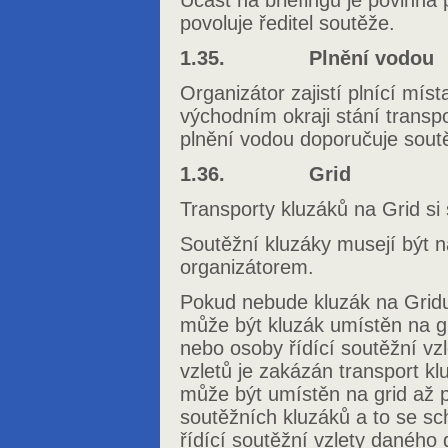
Účast na briefingu je povinná
povoluje ředitel soutěže.
1.35. Plnění vodou
Organizátor zajistí plnící mís
východním okraji stání transp
plnění vodou doporučuje soutěží
1.36. Grid
Transporty kluzáků na Grid si s
Soutěžní kluzáky musejí být
organizátorem.
Pokud nebude kluzák na Gridu
může být kluzák umístěn na gr
nebo osoby řídící soutěžní v
vzletů je zakázán transport kl
může být umístěn na grid až 
soutěžních kluzáků a to se sc
řídící soutěžní vzlety daného 