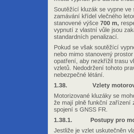
Soutěžící kluzák se vypne ve
zamávání křídel vlečného let
stanovené výšce
700 m,
resp
vypnutí z vlastní vůle jsou za
standardních penalizací.
Pokud se však soutěžící vypne
nebo mimo stanovený prostor 
opatření, aby nezkřížil trasu
vzletů. Nedodržení tohoto pr
nebezpečné létání.
1.38. Vzlety motorový
Motorizované kluzáky se moho
že mají plně funkční zařízen
spojení s GNSS FR.
1.38.1. Postupy pro mot
Jestliže je vzlet uskutečněn 