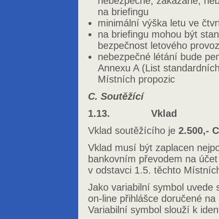
nebezpečné, zakázané, neb
na briefingu
minimální výška letu ve čtv
na briefingu mohou být stan
bezpečnost letového provo
nebezpečné létání bude pena
Annexu A (List standardních
Místních propozic
C. Soutěžící
1.13. Vklad
Vklad soutěžícího je
2.500,- 
Vklad musí být zaplacen nejp
bankovním převodem na účet
v odstavci 1.5. těchto Místníc
Jako variabilní symbol uvede s
on-line přihlášce doručené na 
Variabilní symbol slouží k iden