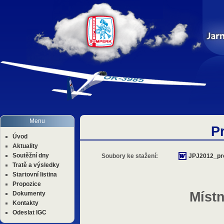
Menu
P
Úvod
Aktuality
Soutěžní dny
Soubory ke stažení:
JPJ2012_pr
Tratě a výsledky
Startovní listina
Propozice
Místn
Dokumenty
Kontakty
Odeslat IGC