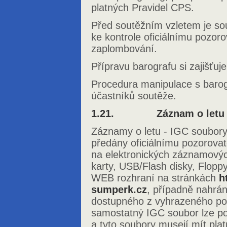
platných Pravidel CPS.
Před soutěžním vzletem je sou
ke kontrole oficiálnímu pozoro
zaplombování.
Přípravu barografu si zajišťuje
Procedura manipulace s barog
účastníků soutěže.
1.21. Záznam o letu
Záznamy o letu - IGC soubory
předány oficiálnímu pozorova
na elektronických záznamovýc
karty, USB/Flash disky, Flopp
WEB rozhraní na stránkách
h
sumperk.cz
, případně nahrá
dostupného z vyhrazeného poč
samostatný IGC soubor lze p
a tyto soubory musejí mít plat