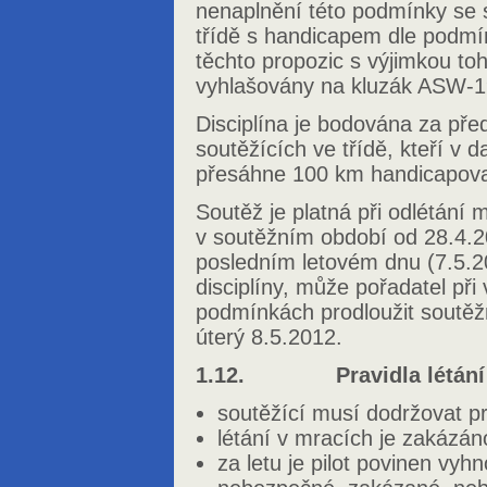
nenaplnění této podmínky se
třídě s handicapem dle podmí
těchto propozic s výjimkou to
vyhlašovány na kluzák ASW-1
Disciplína je bodována za př
soutěžících ve třídě, kteří v d
přesáhne 100 km handicapova
Soutěž je platná při odlétání 
v soutěžním období od 28.4.2
posledním letovém dnu (7.5.2
disciplíny, může pořadatel př
podmínkách prodloužit soutěž
úterý 8.5.2012.
1.12. Pravidla létání a
soutěžící musí dodržovat pr
létání v mracích je zakázán
za letu je pilot povinen v