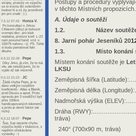
Postupy a procedury vyplývaj
skripty, protože ve výpočtu
se to trochu liší ovlivněním
v těchto Místních propozicích.
hodnot N a n1 (ty proměnné
jen pro znalé :-) ).
A. Údaje o soutěži
Honza V.
7.5.12 07:42
-
Po konzultaci s Jirkou
1.2. Název soutěž
Cihlarem (díky) je bohuzel
vcerejsi disc. pro klub
neplatna, protoze koef. L-23
8. Jarní pohár Jeseníků 20
1
nam posunul hand. vzd. o
100/76 nahoru :-((. PS. Tohle
si budu pamatovat fakt
1.3. Místo konání soutě
dlouho.
Pepe
6.5.12 22:38
-
Místem konání soutěže je
Let
Díky Jirko, já vím, že to má
vliv, ale netušil jsem, že to
LK
vyjde až tak mizerně.
JC
6.5.12 21:23
-
Zeměpisná šířka (Latitude):......
Žádá chyba Pepo, je to
dáno velkým rozpětím
Zeměpisná délka (Longitude):....
koeficientů - Atlas a Blaník,
proti Disusu a apod. Proto
opravdu jen 3 soutěžící byli
Nadmořská výška (ELEV):.........
přes 100km
handicapovaných kilometrů
a proto je denní faktor tak
Dráha (RWY):......................
nízký.
tráva)
Pepe
6.5.12 18:07
-
Šup, šup opravte chybu
výpočtu bodů v klubovce, s
240° (700x90 m, tráva)
napětím očekáváme
výsledky :-)