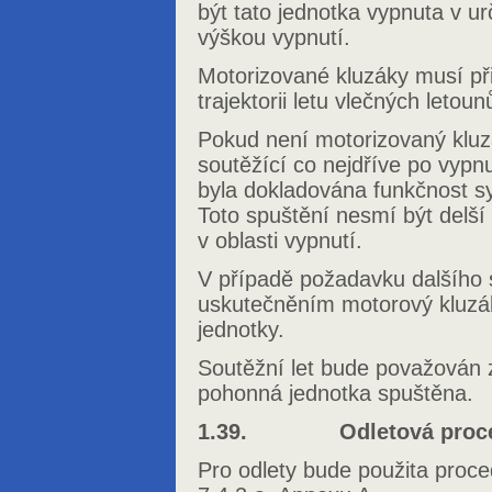
být tato jednotka vypnuta v 
výškou vypnutí.
Motorizované kluzáky musí při
trajektorii letu vlečných letoun
Pokud není motorizovaný klu
soutěžící co nejdříve po vypn
byla dokladována funkčnost 
Toto spuštění nesmí být delš
v oblasti vypnutí.
V případě požadavku dalšího 
uskutečněním motorový kluzák
jednotky.
Soutěžní let bude považován 
pohonná jednotka spuštěna.
1.39. Odletová proce
Pro odlety bude použita proc