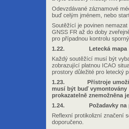
Odevzdávané záznamové médi
buď celým jménem, nebo start
Soutěžící je povinen nemazat
GNSS FR až do doby zveřejněn
pro případnou kontrolu sporný
1.22. Letecká mapa
Každý soutěžící musí být vyb
zobrazující platnou ICAO sit
prostory důležité pro letecký 
1.23. Přístroje umožňujíc
musí být buď vymontovány 
prokazatelně znemožněna je
1.24. Požadavky na prot
Reflexní protikolizní značení 
doporučeno.