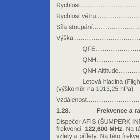
Rychlost:..............................
Rychlost větru:.......................
Síla stoupání:.........................
Výška:.................................
QFE..............................
QNH..............................
QNH Altitude....................
Letová hladina (Flight Level)
(výškoměr na 1013,25 hPa)
Vzdálenost............................
1.28. Frekvence a radi
Dispečer AFIS (ŠUMPERK INF
frekvenci
122,600 MHz
. Na t
vzlety a přílety. Na této frek