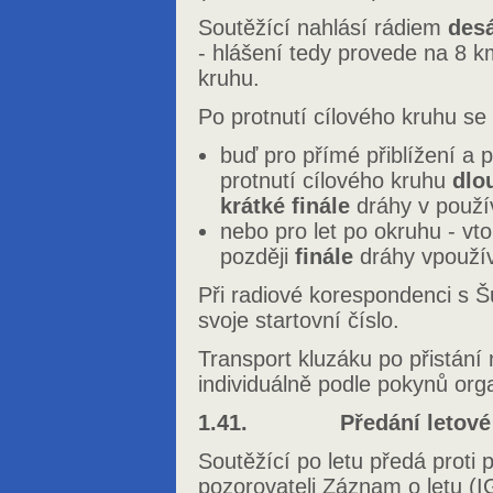
Soutěžící nahlásí rádiem
desá
- hlášení tedy provede na 8 
kruhu.
Po protnutí cílového kruhu se
buď pro přímé přiblížení a p
protnutí cílového kruhu
dlo
krátké finále
dráhy v použí
nebo pro let po okruhu - vt
později
finále
dráhy vpoužív
Při radiové korespondenci s
svoje startovní číslo.
Transport kluzáku po přistání na
individuálně podle pokynů org
1.41. Předání letové 
Soutěžící po letu předá proti
pozorovateli Záznam o letu (