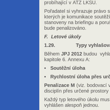
probíhající v ATZ LKSU.
Pořadatel si vyhrazuje právo s
kterých je komunikace soutěž
stanoveny na briefingu a por
bude penalizováno.
F. Letové úkoly
1.29. Typy vyhlašovaný
Během
JPJ 2012
budou vyhl
kapitole 6. Annexu A:
▪
Soutěžní úloha
▪ Rychlostní úloha přes ur
Penalizace M
(viz. bodovací v
disciplín přes určené prostory
Každý typ letového úkolu mus
vyhlášen alespoň jednou.