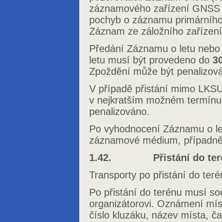
záznamového zařízení GNSS FR
pochyb o záznamu primárního 
Záznam ze záložního zaříze
Předání Záznamu o letu nebo 
letu musí být provedeno do
3
Zpoždění může být penalizov
V případě přistání mimo LKSU
v nejkratším možném termínu
penalizováno.
Po vyhodnocení Záznamu o let
záznamové médium, případně 
1.42. Přistání do ter
Transporty po přistání do terén
Po přistání do terénu musí so
organizátorovi. Oznámení míst
číslo kluzáku, název místa, č