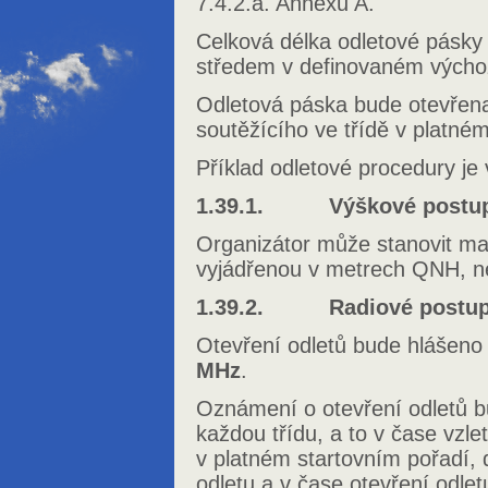
7.4.2.a. Annexu A.
Celková délka odletové pásky
středem v definovaném výcho
Odletová páska bude otevřen
soutěžícího ve třídě v platné
Příklad odletové procedury je 
1.39.1. Výškové postupy
Organizátor může stanovit ma
vyjádřenou v metrech QNH, n
1.39.2. Radiové postupy
Otevření odletů bude hlášeno
MHz
.
Oznámení o otevření odletů b
každou třídu, a to v čase vzle
v platném startovním pořadí, 
odletu a v čase otevření odlet