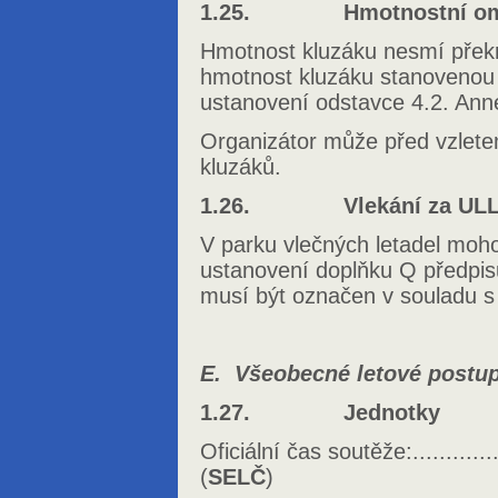
1.25. Hmotnostní omez
Hmotnost kluzáku nesmí překr
hmotnost kluzáku stanovenou 
ustanovení odstavce 4.2. Ann
Organizátor může před vzlete
kluzáků.
1.26. Vlekání za UL
V parku vlečných letadel moho
ustanovení doplňku Q předpis
musí být označen v souladu s
E. Všeobecné letové postu
1.27. Jednotky
Oficiální čas soutěže:............
(
SELČ
)