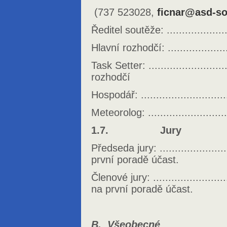
(737 523028,
ficnar@asd-so
Ředitel soutěže: ....................
Hlavní rozhodčí: ..................
Task Setter: ........................
rozhodčí
Hospodář: ...........................
Meteorolog: ........................
1.7. Jury
Předseda jury: ....................
první poradě účast.
Členové jury: ......................
na první poradě účast.
B. Všeobecné