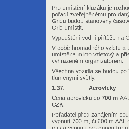
Pro umístění kluzáku je rozho
pořadí zveřejněnému pro daný 
Gridu budou stanoveny časové
Grid umístit.
Vypouštění vodní přítěže na G
V době hromadného vzletu a p
umístěna mimo vzletový a při
vyhrazeném organizátorem.
Všechna vozidla se budou po
tlumenými světly.
1.37. Aerovleky
Cena aerovleku do
700 m
AAL
CZK
.
Pořadatel před zahájením sout
vypnutí 700 m, či 600 m AAL d
místa vypnutí pro danou třídu