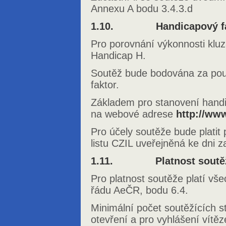
Annexu A bodu 3.4.3.d
1.10. Handicapový fa
Pro porovnání výkonnosti kluzá
Handicap H.
Soutěž bude bodována za použ
faktor.
Základem pro stanovení handic
na webové adrese
http://www
Pro účely soutěže bude platit
listu CZIL uveřejněná ke dni 
1.11. Platnost soutě
Pro platnost soutěže platí vš
řádu AeČR, bodu 6.4.
Minimální počet soutěžících sta
otevření a pro vyhlášení vítěz