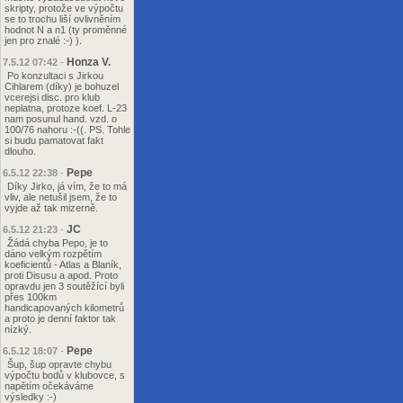
skripty, protože ve výpočtu
se to trochu liší ovlivněním
hodnot N a n1 (ty proměnné
jen pro znalé :-) ).
Honza V.
7.5.12 07:42
-
Po konzultaci s Jirkou
Cihlarem (díky) je bohuzel
vcerejsi disc. pro klub
neplatna, protoze koef. L-23
nam posunul hand. vzd. o
100/76 nahoru :-((. PS. Tohle
si budu pamatovat fakt
dlouho.
Pepe
6.5.12 22:38
-
Díky Jirko, já vím, že to má
vliv, ale netušil jsem, že to
vyjde až tak mizerně.
JC
6.5.12 21:23
-
Žádá chyba Pepo, je to
dáno velkým rozpětím
koeficientů - Atlas a Blaník,
proti Disusu a apod. Proto
opravdu jen 3 soutěžící byli
přes 100km
handicapovaných kilometrů
a proto je denní faktor tak
nízký.
Pepe
6.5.12 18:07
-
Šup, šup opravte chybu
výpočtu bodů v klubovce, s
napětím očekáváme
výsledky :-)