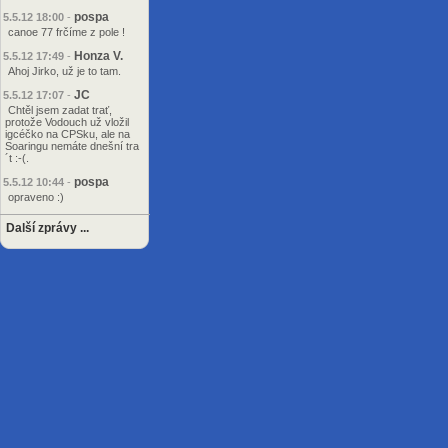
pospa
5.5.12 18:00
-
canoe 77 frčíme z pole !
Honza V.
5.5.12 17:49
-
Ahoj Jirko, už je to tam.
JC
5.5.12 17:07
-
Chtěl jsem zadat trať,
protože Vodouch už vložil
igcéčko na CPSku, ale na
Soaringu nemáte dnešní tra
´t :-(.
pospa
5.5.12 10:44
-
opraveno :)
Další zprávy ...