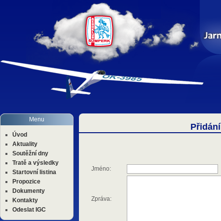
Menu
Přidání
Úvod
Aktuality
Soutěžní dny
Tratě a výsledky
Jméno:
Startovní listina
Propozice
Dokumenty
Zpráva:
Kontakty
Odeslat IGC