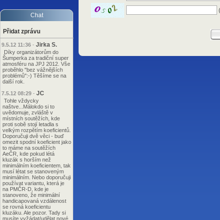
(
Chat
Přidat zprávu
Jirka S.
9.5.12 11:36
-
Díky organizátorům do
Šumperka za tradiční super
atmosféru na JPJ 2012. Vše
proběhlo "bez vážnějších
problémů":-) Těšíme se na
další rok.
JC
7.5.12 08:29
-
Tohle vždycky
naštve...Málokdo si to
uvědomuje, zvláště v
místních soutěžích, kde
proti sobě stojí letadla s
velkým rozpětím koeficientů.
Doporučuji dvě věci - buď
omezit spodní koeficient jako
to máme na soutěžích
AeČR, kde pokud létá
kluzák s horším než
minimálním koeficientem, tak
musí létat se stanoveným
minimálním. Nebo doporučuji
používat variantu, která je
na PMČR-D, kde je
stanoveno, že minimální
handicapovaná vzdálenost
se rovná koeficientu
kluzáku. Ale pozor. Tady si
musíte vyžádat/udělat nové