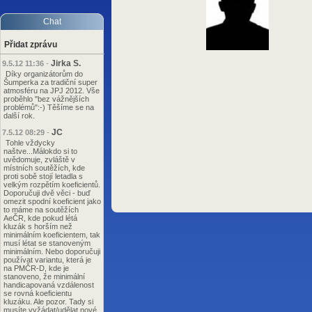
Chat
Přidat zprávu
Jirka S.
9.5.12 11:36
-
Díky organizátorům do
Šumperka za tradiční super
atmosféru na JPJ 2012. Vše
proběhlo "bez vážnějších
problémů":-) Těšíme se na
další rok.
JC
7.5.12 08:29
-
Tohle vždycky
naštve...Málokdo si to
uvědomuje, zvláště v
místních soutěžích, kde
proti sobě stojí letadla s
velkým rozpětím koeficientů.
Doporučuji dvě věci - buď
omezit spodní koeficient jako
to máme na soutěžích
AeČR, kde pokud létá
kluzák s horším než
minimálním koeficientem, tak
musí létat se stanoveným
minimálním. Nebo doporučuji
používat variantu, která je
na PMČR-D, kde je
stanoveno, že minimální
handicapovaná vzdálenost
se rovná koeficientu
kluzáku. Ale pozor. Tady si
musíte vyžádat/udělat nové