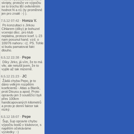
skripty, protože ve výpočtu
se to trochu liší ovlivněním
hodnot N a n1 (ty proměnné
jen pro znalé :-) ).
Honza V.
7.5.12 07:42
-
Po konzultaci s Jirkou
Cihlarem (díky) je bohuzel
vcerejsi disc. pro klub
neplatna, protoze koef. L-23
nam posunul hand. vzd. o
100/76 nahoru :-((. PS. Tohle
si budu pamatovat fakt
dlouho.
Pepe
6.5.12 22:38
-
Díky Jirko, já vím, že to má
vliv, ale netušil jsem, že to
vyjde až tak mizerně.
JC
6.5.12 21:23
-
Žádá chyba Pepo, je to
dáno velkým rozpětím
koeficientů - Atlas a Blaník,
proti Disusu a apod. Proto
opravdu jen 3 soutěžící byli
přes 100km
handicapovaných kilometrů
a proto je denní faktor tak
nízký.
Pepe
6.5.12 18:07
-
Šup, šup opravte chybu
výpočtu bodů v klubovce, s
napětím očekáváme
výsledky :-)