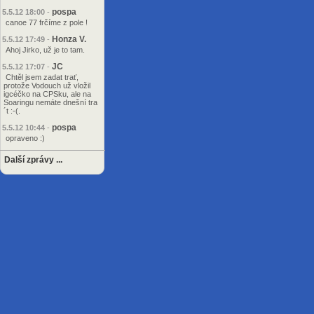
pospa
5.5.12 18:00
-
canoe 77 frčíme z pole !
Honza V.
5.5.12 17:49
-
Ahoj Jirko, už je to tam.
JC
5.5.12 17:07
-
Chtěl jsem zadat trať,
protože Vodouch už vložil
igcéčko na CPSku, ale na
Soaringu nemáte dnešní tra
´t :-(.
pospa
5.5.12 10:44
-
opraveno :)
Další zprávy ...