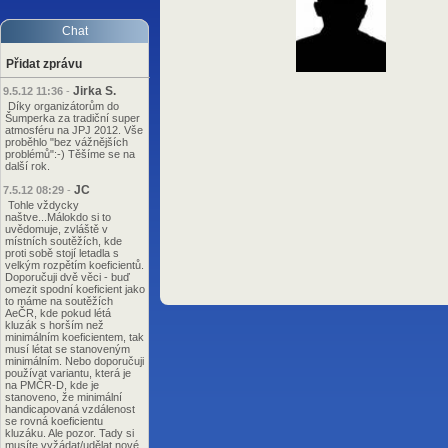
Chat
Přidat zprávu
Jirka S.
9.5.12 11:36
-
Díky organizátorům do
Šumperka za tradiční super
atmosféru na JPJ 2012. Vše
proběhlo "bez vážnějších
problémů":-) Těšíme se na
další rok.
JC
7.5.12 08:29
-
Tohle vždycky
naštve...Málokdo si to
uvědomuje, zvláště v
místních soutěžích, kde
proti sobě stojí letadla s
velkým rozpětím koeficientů.
Doporučuji dvě věci - buď
omezit spodní koeficient jako
to máme na soutěžích
AeČR, kde pokud létá
kluzák s horším než
minimálním koeficientem, tak
musí létat se stanoveným
minimálním. Nebo doporučuji
používat variantu, která je
na PMČR-D, kde je
stanoveno, že minimální
handicapovaná vzdálenost
se rovná koeficientu
kluzáku. Ale pozor. Tady si
musíte vyžádat/udělat nové