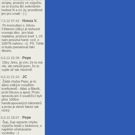
skripty, protože ve výpočtu
se to trochu liší ovlivněním
hodnot N a n1 (ty proměnné
jen pro znalé :-) ).
Honza V.
7.5.12 07:42
-
Po konzultaci s Jirkou
Cihlarem (díky) je bohuzel
vcerejsi disc. pro klub
neplatna, protoze koef. L-23
nam posunul hand. vzd. o
100/76 nahoru :-((. PS. Tohle
si budu pamatovat fakt
dlouho.
Pepe
6.5.12 22:38
-
Díky Jirko, já vím, že to má
vliv, ale netušil jsem, že to
vyjde až tak mizerně.
JC
6.5.12 21:23
-
Žádá chyba Pepo, je to
dáno velkým rozpětím
koeficientů - Atlas a Blaník,
proti Disusu a apod. Proto
opravdu jen 3 soutěžící byli
přes 100km
handicapovaných kilometrů
a proto je denní faktor tak
nízký.
Pepe
6.5.12 18:07
-
Šup, šup opravte chybu
výpočtu bodů v klubovce, s
napětím očekáváme
výsledky :-)