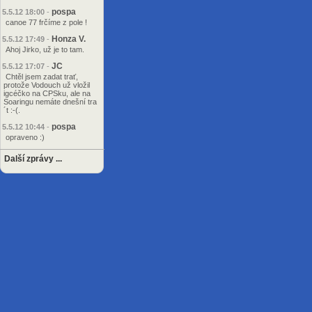
pospa
5.5.12 18:00
-
canoe 77 frčíme z pole !
Honza V.
5.5.12 17:49
-
Ahoj Jirko, už je to tam.
JC
5.5.12 17:07
-
Chtěl jsem zadat trať,
protože Vodouch už vložil
igcéčko na CPSku, ale na
Soaringu nemáte dnešní tra
´t :-(.
pospa
5.5.12 10:44
-
opraveno :)
Další zprávy ...